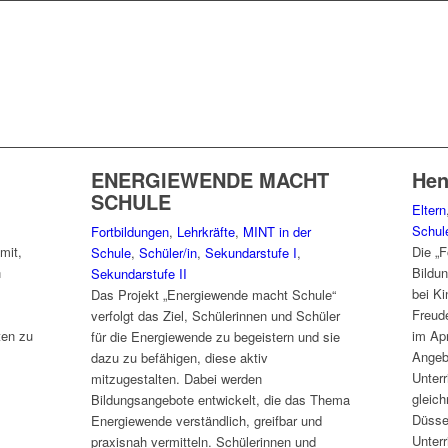
ENERGIEWENDE MACHT
Hen
SCHULE
Eltern
Schul
Fortbildungen
,
Lehrkräfte
,
MINT in der
mit,
Die „F
Schule
,
Schüler/in
,
Sekundarstufe I
,
n
Bildun
Sekundarstufe II
bei Ki
Das Projekt „Energiewende macht Schule“
Freud
verfolgt das Ziel, Schülerinnen und Schüler
ten zu
im Apr
für die Energiewende zu begeistern und sie
Angebo
dazu zu befähigen, diese aktiv
Unterr
mitzugestalten. Dabei werden
gleic
Bildungsangebote entwickelt, die das Thema
Düssel
Energiewende verständlich, greifbar und
Unterr
praxisnah vermitteln. Schülerinnen und