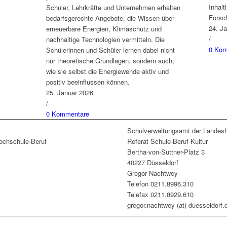
Inhalt
Schüler, Lehrkräfte und Unternehmen erhalten
Forsc
bedarfsgerechte Angebote, die Wissen über
24. J
erneuerbare Energien, Klimaschutz und
/
nachhaltige Technologien vermitteln. Die
0 Kom
Schülerinnen und Schüler lernen dabei nicht
nur theoretische Grundlagen, sondern auch,
wie sie selbst die Energiewende aktiv und
positiv beeinflussen können.
25. Januar 2026
/
0 Kommentare
Schulverwaltungsamt der Landesh
chschule-Beruf
Referat Schule-Beruf-Kultur
Bertha-von-Suttner-Platz 3
40227 Düsseldorf
Gregor Nachtwey
Telefon 0211.8996.310
Telefax 0211.8929.610
gregor.nachtwey (at) duesseldorf.