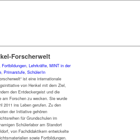
kel-Forscherwelt
,
Fortbildungen
,
Lehrkräfte
,
MINT in der
e
,
Primarstufe
,
Schüler/in
orscherwelt“ ist eine internationale
gsinitiative von Henkel mit dem Ziel,
ndern den Entdeckergeist und die
e am Forschen zu wecken. Sie wurde
il 2011 ins Leben gerufen. Zu den
ten der Initiative gehören
ichtsreihen für Grundschulen im
hnamigen Schülerlabor am Standort
dorf, von Fachdidaktikern entwickelte
ichtsmaterialien sowie Fortbildungen.